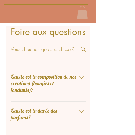
Foire aux questions
Quelle est la composition de nos
créations (bougies et
fondants)?
Nos fondants et bougies sont réalisés
avec des parfums, de la cire
Quelle est la durée des
parfums?
végétale et des colorants qui sont
certifiés non testés sur les animaux et
Profitez de la senteur de vos bougies
pour la plupart Crealty free et Vegan.