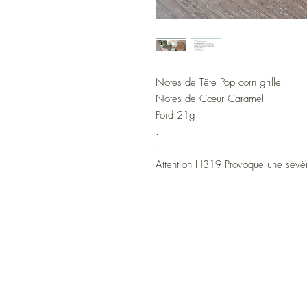
Notes de Tête Pop corn grillé
Notes de Cœur Caramel
Poid 21g
.
.
Attention H319 Provoque une sévère
A PROPOS
CONTACT
CGV