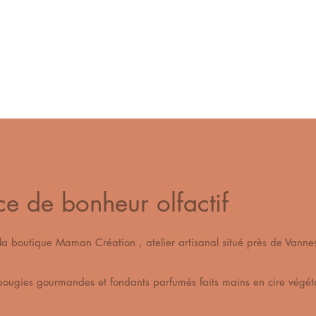
ce de bonheur olfactif
s la boutique Maman Création , atelier artisanal situé pr
os bougies gourmandes et fondants parfumés fait