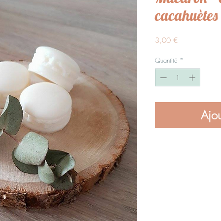
cacahuètes
Prix
3,00 €
Quantité
*
Ajou