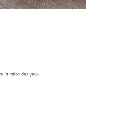
 irritation des yeux.
Atelier de bougies artisanales et fondants
parfumés près de Vannes en Bretagne.