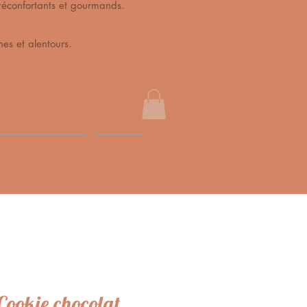
s, réconfortants et gourmands.
es et alentours.
s récompenses
More
Cookie chocolat