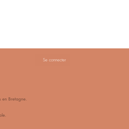
Se connecter
ès de Vannes en Bretagne.
s mains en cire végétale.