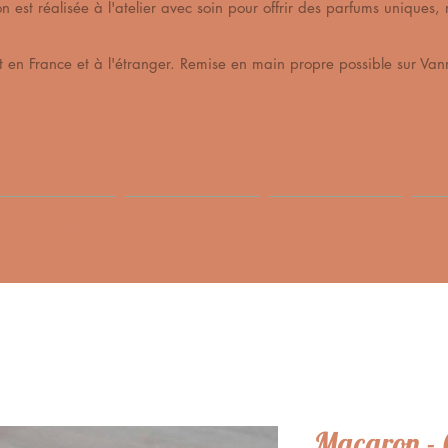
est réalisée à l'atelier avec soin pour offrir des parfums unique
t en France et à l'étranger. Remise en main propre possible sur Vann
Nos senteurs
Nos créations
Informations
Me
Macaron - 