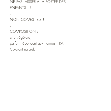
NE PAS LAISSER À LA PORTÉE DES
ENFANTS !!!
.
NON COMESTIBLE !
.
COMPOSITION :
cire végétale,
parfum répondant aux normes IFRA
Colorant naturel.
.
POID : 25g
Atelier de bougies artisanales et fondants
parfumés près de Vannes en Bretagne.
Créations gourmandes en cire végétales
fabriquées à la main.