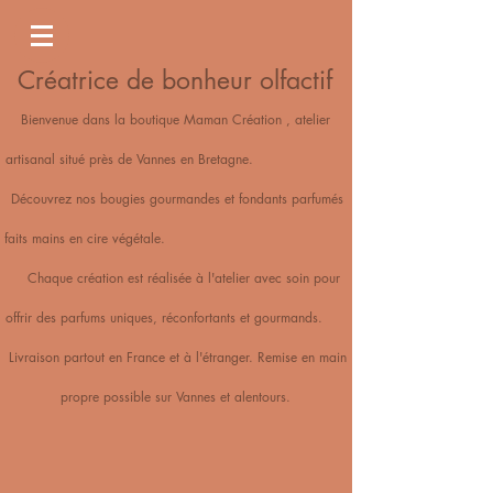
Créatrice de bonheur olfactif
Bienvenue dans la boutique Maman Création , atelier
artisanal situé près de Vannes en Bretagne.
Découvrez nos bougies gourmandes et fondants parfumés
faits mains en cire végétale.
Chaque création est réalisée à l'atelier avec soin pour
offrir des parfums uniques, réconfortants et gourmands.
Livraison partout en France et à l'étranger. Remise en main
propre possible sur Vannes et alentours.