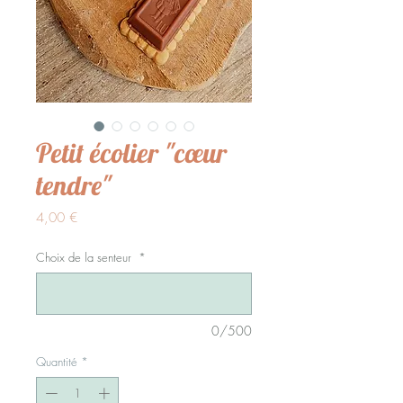
Petit écolier "cœur
tendre"
Prix
4,00 €
Choix de la senteur
*
0/500
Quantité
*