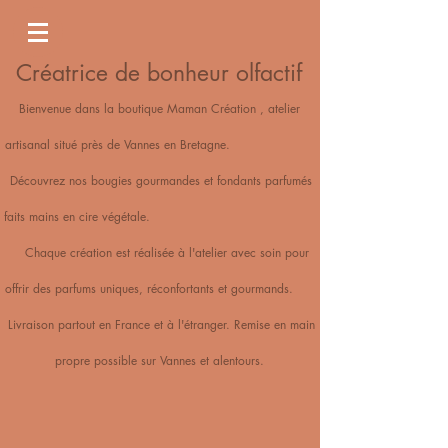
Créatrice de bonheur olfactif
Bienvenue dans la boutique Maman Création , atelier
artisanal situé près de Vannes en Bretagne.
Découvrez nos bougies gourmandes et fondants parfumés
faits mains en cire végétale.
Chaque création est réalisée à l'atelier avec soin pour
offrir des parfums uniques, réconfortants et gourmands.
Livraison partout en France et à l'étranger. Remise en main
propre possible sur Vannes et alentours.