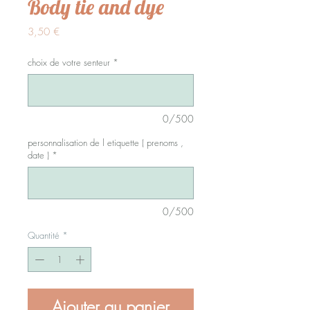
Body tie and dye
Prix
3,50 €
choix de votre senteur
*
0/500
personnalisation de l etiquette ( prenoms ,
date )
*
0/500
Quantité
*
Ajouter au panier