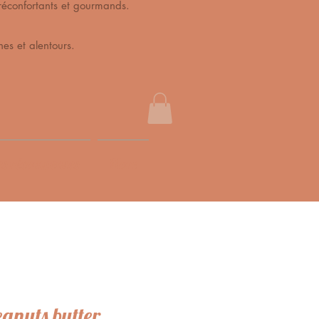
s, réconfortants et gourmands.
es et alentours.
s récompenses
More
eanuts butter