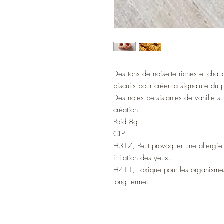
Des tons de noisette riches et cha
biscuits pour créer la signature du 
Des notes persistantes de vanille s
création.
Poid 8g
CLP:
H317, Peut provoquer une allergi
irritation des yeux.
H411, Toxique pour les organismes 
long terme.