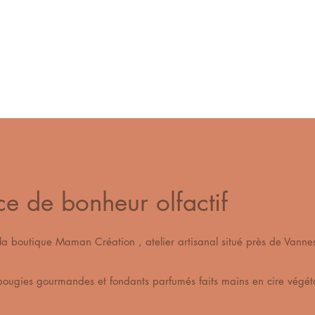
ce de bonheur olfactif
s la boutique Maman Création , atelier artisanal situé pr
os bougies gourmandes et fondants parfumés fait