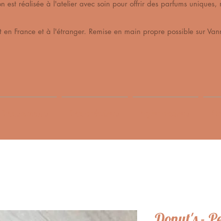
est réalisée à l'atelier avec soin pour offrir des parfums unique
t en France et à l'étranger. Remise en main propre possible sur Vann
Nos senteurs
Nos créations
Informations
Me
Donut's - P