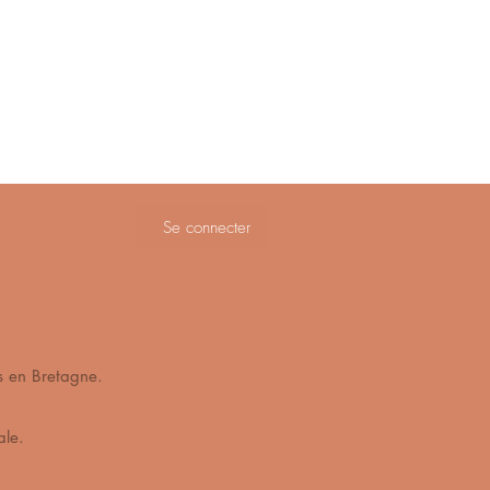
Se connecter
ès de Vannes en Bretagne.
s mains en cire végétale.