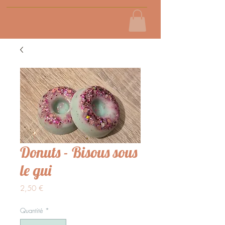
Donuts - Bisous sous
le gui
Prix
2,50 €
Quantité
*