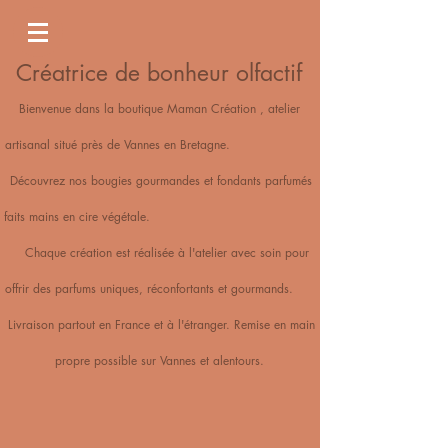
Créatrice de bonheur olfactif
Bienvenue dans la boutique Maman Création , atelier
artisanal situé près de Vannes en Bretagne.
Découvrez nos bougies gourmandes et fondants parfumés
faits mains en cire végétale.
Chaque création est réalisée à l'atelier avec soin pour
offrir des parfums uniques, réconfortants et gourmands.
Livraison partout en France et à l'étranger. Remise en main
propre possible sur Vannes et alentours.