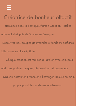
Créatrice de bonheur olfactif
Bienvenue dans la boutique Maman Création , atelier
artisanal situé près de Vannes en Bretagne.
Découvrez nos bougies gourmandes et fondants parfumés
faits mains en cire végétale.
Chaque création est réalisée à l'atelier avec soin pour
offrir des parfums uniques, réconfortants et gourmands.
Livraison partout en France et à l'étranger. Remise en main
propre possible sur Vannes et alentours.