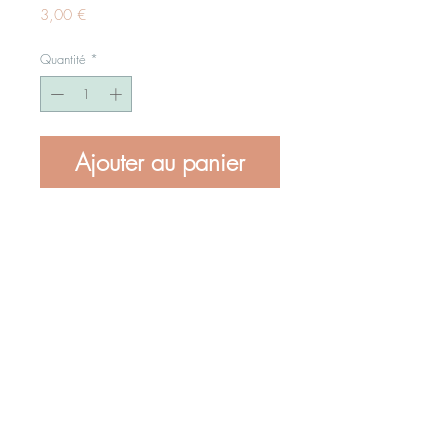
Prix
3,00 €
Quantité
*
Ajouter au panier
Atelier de bougies artisanales et fondants
parfumés près de Vannes en Bretagne.
Créations gourmandes en cire végétales
fabriquées à la main.