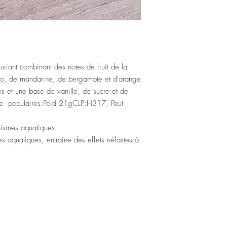
uxuriant combinant des notes de fruit de la 
o, de mandarine, de bergamote et d'orange 
es et une base de vanille, de sucre et de 
ge  populaires.Poid 21gCLP:H317, Peut 
Atelier de bougies artisanales et fondants