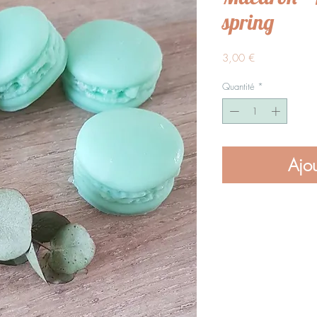
spring
Prix
3,00 €
Quantité
*
Ajou