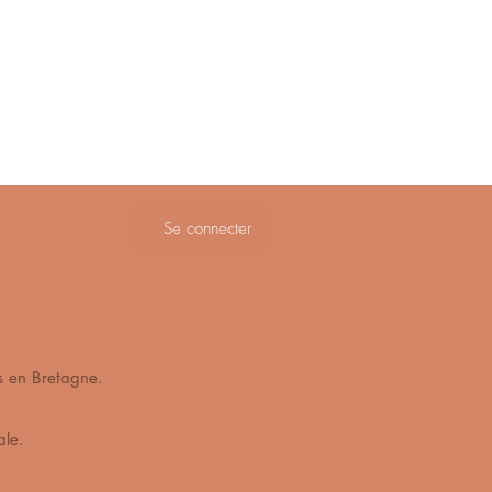
Se connecter
ès de Vannes en Bretagne.
s mains en cire végétale.