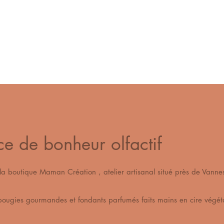
ce de bonheur olfactif
s la boutique Maman Création , atelier artisanal situé pr
os bougies gourmandes et fondants parfumés fait