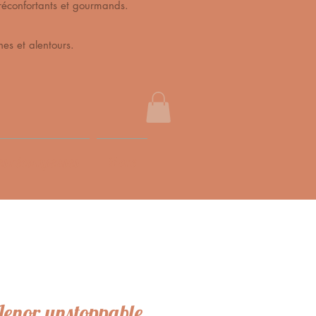
s, réconfortants et gourmands.
es et alentours.
s récompenses
More
Lenor unstoppable