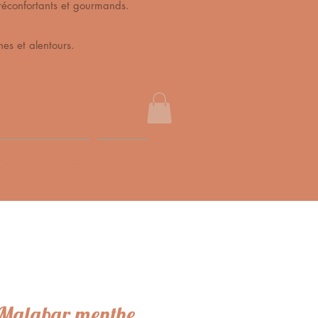
s, réconfortants et gourmands.
es et alentours.
s récompenses
More
 Malabar menthe