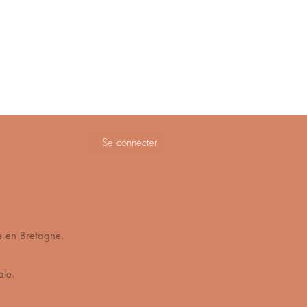
Se connecter
ès de Vannes en Bretagne.
s mains en cire végétale.