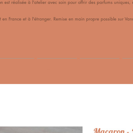
est réalisée à l'atelier avec soin pour offrir des parfums unique
t en France et à l'étranger. Remise en main propre possible sur Vann
Nos senteurs
Nos créations
Informations
Me
Macaron -