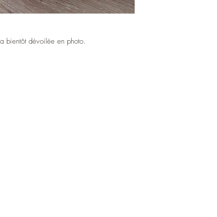
ra bientôt dévoilée en photo.
Atelier de bougies artisanales et fondants
parfumés près de Vannes en Bretagne.
Créations gourmandes en cire végétales
fabriquées à la main.
Livraison en France et à l'international.
Remise en main propre possible sur Vannes
et alentours