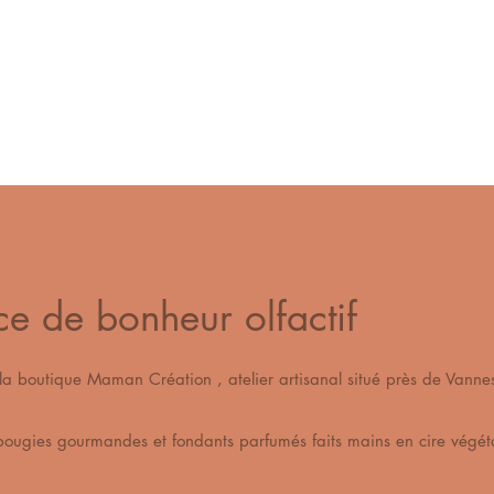
ce de bonheur olfactif
s la boutique Maman Création , atelier artisanal situé pr
os bougies gourmandes et fondants parfumés fait