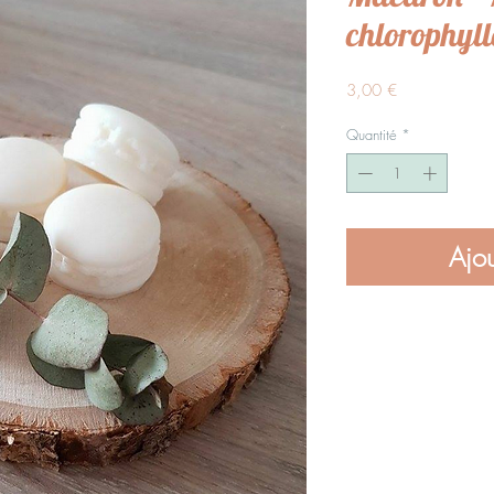
chlorophyll
Prix
3,00 €
Quantité
*
Ajou