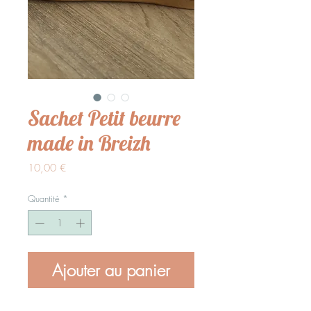
Sachet Petit beurre
made in Breizh
Prix
10,00 €
Quantité
*
Ajouter au panier