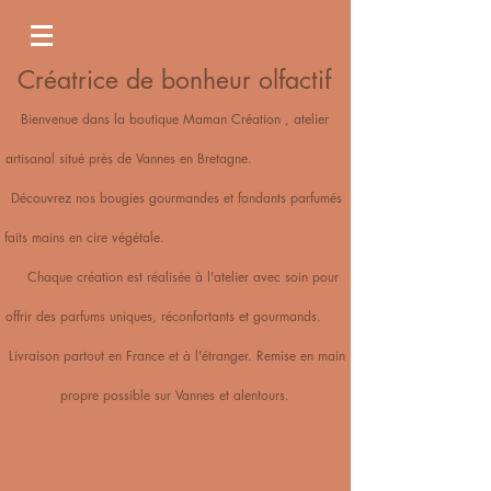
Créatrice de bonheur olfactif
Bienvenue dans la boutique Maman Création , atelier
artisanal situé près de Vannes en Bretagne.
Découvrez nos bougies gourmandes et fondants parfumés
faits mains en cire végétale.
Chaque création est réalisée à l'atelier avec soin pour
offrir des parfums uniques, réconfortants et gourmands.
Livraison partout en France et à l'étranger. Remise en main
propre possible sur Vannes et alentours.